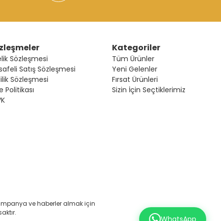
zleşmeler
Kategoriler
lik Sözleşmesi
Tüm Ürünler
afeli Satış Sözleşmesi
Yeni Gelenler
lilik Sözleşmesi
Fırsat Ürünleri
e Politikası
Sizin İçin Seçtiklerimiz
VK
n kampanya ve
haberler
almak için
aktır.
WhatsApp