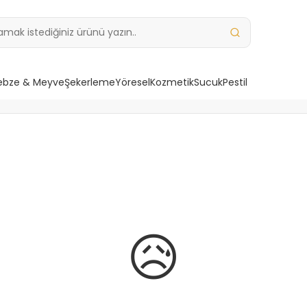
ebze & Meyve
Şekerleme
Yöresel
Kozmetik
Sucuk
Pestil
😥