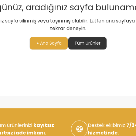
ünüz, aradığınız sayfa bulunam
ız sayfa silinmiş veya taşınmış olabilir. Lütfen ana sayfay
tekrar deneyin.
Ana Sayfa
Tüm Ürünler
m ürünlerinizi
kayıtsız
Destek ekibimiz
7/24
artsız iade imkanı.
hizmetinde.