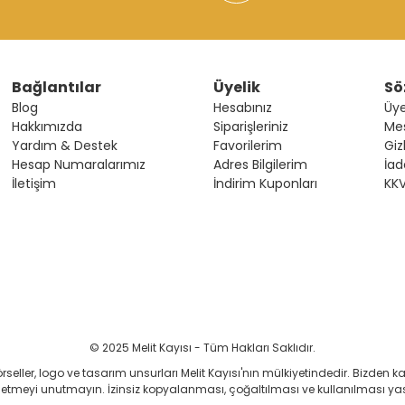
Bağlantılar
Üyelik
Sö
Blog
Hesabınız
Üye
Hakkımızda
Siparişleriniz
Mes
Yardım & Destek
Favorilerim
Giz
Hesap Numaralarımız
Adres Bilgilerim
İad
İletişim
İndirim Kuponları
KK
© 2025 Melit Kayısı - Tüm Hakları Saklıdır.
örseller, logo ve tasarım unsurları Melit Kayısı'nın mülkiyetindedir. Bizde
 etmeyi unutmayın. İzinsiz kopyalanması, çoğaltılması ve kullanılması yas