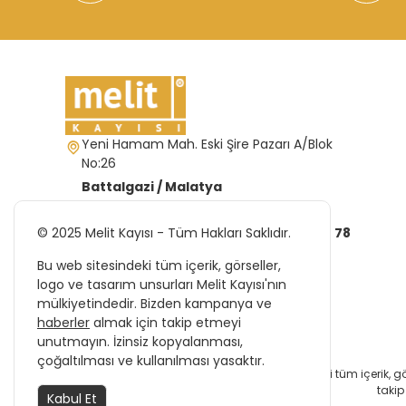
Yeni Hamam Mah. Eski Şire Pazarı A/Blok
No:26
Battalgazi / Malatya
info@melitkayisi.com
© 2025 Melit Kayısı - Tüm Hakları Saklıdır.
(422) 323 02 86
(532) 334 44 78
Bu web sitesindeki tüm içerik, görseller,
logo ve tasarım unsurları Melit Kayısı'nın
mülkiyetindedir. Bizden kampanya ve
haberler
almak için takip etmeyi
unutmayın. İzinsiz kopyalanması,
çoğaltılması ve kullanılması yasaktır.
Bu web sitesindeki tüm içerik, g
takip
Kabul Et