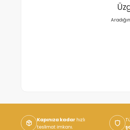
Üzg
Aradığın
Kapınıza kadar
hızlı
Tü
teslimat imkanı.
ş