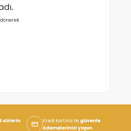
adı.
a dönerek
 sizlerin
Kredi kartınız ile
güvenle
ödemelerinizi yapın.