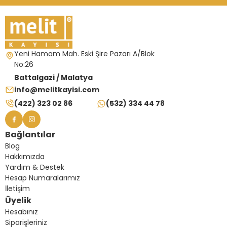
Yeni Hamam Mah. Eski Şire Pazarı A/Blok
No:26
Battalgazi / Malatya
info@melitkayisi.com
(422) 323 02 86
(532) 334 44 78
Bağlantılar
Blog
Hakkımızda
Yardım & Destek
Hesap Numaralarımız
İletişim
Üyelik
Hesabınız
Siparişleriniz