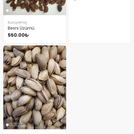
Kuruyemiş
Besni Üzümü
550.00₺