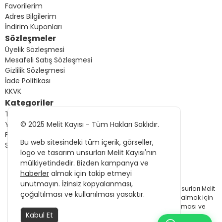
Favorilerim
Adres Bilgilerim
İndirim Kuponları
Sözleşmeler
Üyelik Sözleşmesi
Mesafeli Satış Sözleşmesi
Gizlilik Sözleşmesi
İade Politikası
KKVK
Kategoriler
Tüm Ürünler
© 2025 Melit Kayısı - Tüm Hakları Saklıdır.
Yeni Gelenler
Fırsat Ürünleri
Bu web sitesindeki tüm içerik, görseller,
Sizin İçin Seçtiklerimiz
logo ve tasarım unsurları Melit Kayısı'nın
mülkiyetindedir. Bizden kampanya ve
haberler
almak için takip etmeyi
© 2025 Melit Kayısı - Tüm Hakları Saklıdır.
unutmayın. İzinsiz kopyalanması,
Bu web sitesindeki tüm içerik, görseller, logo ve tasarım unsurları Melit
çoğaltılması ve kullanılması yasaktır.
Kayısı'nın mülkiyetindedir. Bizden kampanya ve
haberler
almak için
takip etmeyi unutmayın. İzinsiz kopyalanması, çoğaltılması ve
Kabul Et
kullanılması yasaktır.