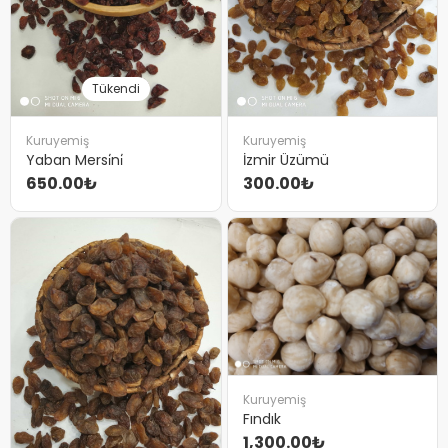
Tükendi
Kuruyemiş
Kuruyemiş
Yaban Mersi̇ni̇
İzmir Üzümü
650.00₺
300.00₺
Kuruyemiş
Fındık
1,300.00₺