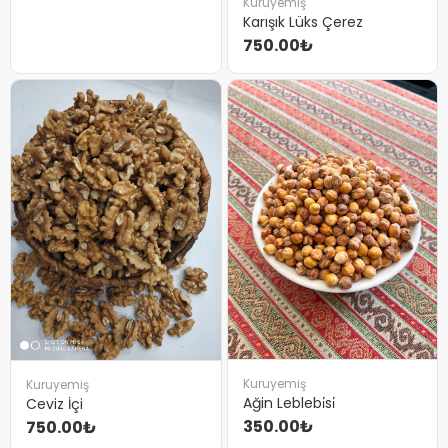
Kuruyemiş
Karışık Lüks Çerez
750.00₺
Kuruyemiş
Kuruyemiş
Ağin Leblebi̇si̇
Ceviz İçi
350.00₺
750.00₺