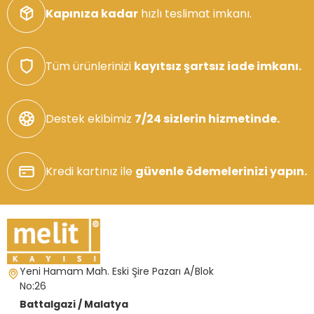
Kapınıza kadar
hızlı teslimat imkanı.
Tüm ürünlerinizi
kayıtsız şartsız iade imkanı.
Destek ekibimiz
7/24 sizlerin hizmetinde.
Kredi kartınız ile
güvenle ödemelerinizi yapın.
Yeni Hamam Mah. Eski Şire Pazarı A/Blok
No:26
Battalgazi / Malatya