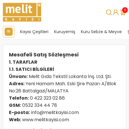
0
Kayısı Çeşitleri
Kuruyemiş
Kuru Sebze & Meyve
Mesafeli Satış Sözleşmesi
1. TARAFLAR
1.1. SATICI BİLGİLERİ
Ünvanı:
Melit Gıda Tekstil Lokanta İnş. Ltd. Şti.
Adres:
Yeni Hamam Mah. Eski Şire Pazarı A/Blok
No:26 Battalgazi/MALATYA
Telefon:
0 422 323 02 86
GSM:
0532 334 44 78
E-posta:
info@melitkayisi.com
Web:
www.melitkayisi.com