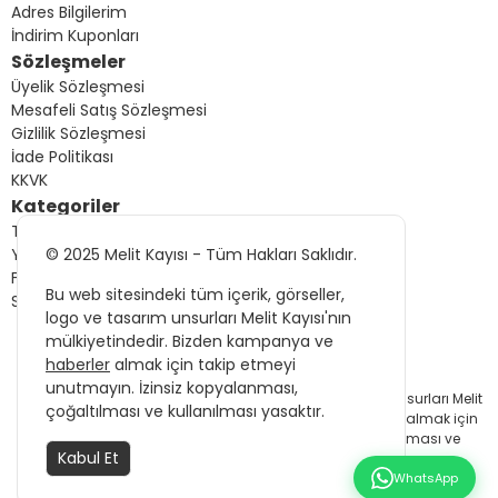
Adres Bilgilerim
İndirim Kuponları
Sözleşmeler
Üyelik Sözleşmesi
Mesafeli Satış Sözleşmesi
Gizlilik Sözleşmesi
İade Politikası
KKVK
Kategoriler
Tüm Ürünler
Yeni Gelenler
© 2025 Melit Kayısı - Tüm Hakları Saklıdır.
Fırsat Ürünleri
Bu web sitesindeki tüm içerik, görseller,
Sizin İçin Seçtiklerimiz
logo ve tasarım unsurları Melit Kayısı'nın
mülkiyetindedir. Bizden kampanya ve
haberler
almak için takip etmeyi
© 2025 Melit Kayısı - Tüm Hakları Saklıdır.
unutmayın. İzinsiz kopyalanması,
Bu web sitesindeki tüm içerik, görseller, logo ve tasarım unsurları Melit
çoğaltılması ve kullanılması yasaktır.
Kayısı'nın mülkiyetindedir. Bizden kampanya ve
haberler
almak için
takip etmeyi unutmayın. İzinsiz kopyalanması, çoğaltılması ve
Kabul Et
kullanılması yasaktır.
WhatsApp
Bu eticaret sitesi
oyos eticaret
ile yapılmıştır.