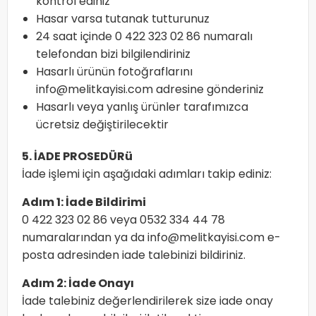
kontrol ediniz
Hasar varsa tutanak tutturunuz
24 saat içinde
0 422 323 02 86
numaralı
telefondan bizi bilgilendiriniz
Hasarlı ürünün fotoğraflarını
info@melitkayisi.com
adresine gönderiniz
Hasarlı veya yanlış ürünler tarafımızca
ücretsiz değiştirilecektir
5. İADE PROSEDÜRü
İade işlemi için aşağıdaki adımları takip ediniz:
Adım 1: İade Bildirimi
0 422 323 02 86
veya
0532 334 44 78
numaralarından ya da
info@melitkayisi.com
e-
posta adresinden iade talebinizi bildiriniz.
Adım 2: İade Onayı
İade talebiniz değerlendirilerek size iade onay