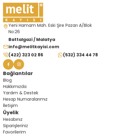
Yeni Hamam Mah. Eski Şire Pazarı A/Blok
No:26
Battalgazi / Malatya
info@melitkayisi.com
(422) 323 02 86
(532) 334 44 78
Bağlantılar
Blog
Hakkımızda
Yardım & Destek
Hesap Numaralarımız
İletişim
Üyelik
Hesabınız
Siparişleriniz
Favorilerim