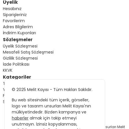
Üyelik
Hesabınız
Siparişleriniz
Favorilerim
Adres Bilgilerim
İndirim Kuponları
Sözleşmeler
Üyelik Sözleşmesi
Mesafeli Satış Sözleşmesi
Gizlilik Sözleşmesi
İade Politikası
KKVK
Kategoriler
Tüm Ürünler
© 2025 Melit Kayısı - Tüm Hakları Saklıdır.
Yeni Gelenler
Fırsat Ürünleri
Bu web sitesindeki tüm içerik, görseller,
Sizin İçin Seçtiklerimiz
logo ve tasarım unsurları Melit Kayısı'nın
mülkiyetindedir. Bizden kampanya ve
haberler
almak için takip etmeyi
© 2025 Melit Kayısı - Tüm Hakları Saklıdır.
unutmayın. İzinsiz kopyalanması,
Bu web sitesindeki tüm içerik, görseller, logo ve tasarım unsurları Melit