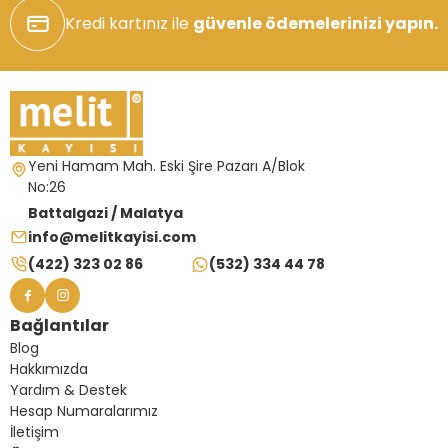
Kredi kartınız ile
güvenle ödemelerinizi yapın.
Yeni Hamam Mah. Eski Şire Pazarı A/Blok
No:26
Battalgazi / Malatya
info@melitkayisi.com
(422) 323 02 86
(532) 334 44 78
Bağlantılar
Blog
Hakkımızda
Yardım & Destek
Hesap Numaralarımız
İletişim