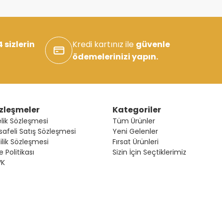
 sizlerin
Kredi kartınız ile
güvenle
ödemelerinizi yapın.
zleşmeler
Kategoriler
lik Sözleşmesi
Tüm Ürünler
afeli Satış Sözleşmesi
Yeni Gelenler
lilik Sözleşmesi
Fırsat Ürünleri
e Politikası
Sizin İçin Seçtiklerimiz
VK