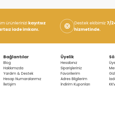
m ürünlerinizi
kayıtsız
Destek ekibimiz
7/24
artsız iade imkanı.
hizmetinde.
Bağlantılar
Üyelik
Sö
Blog
Hesabınız
Üye
Hakkımızda
Siparişleriniz
Mes
Yardım & Destek
Favorilerim
Giz
Hesap Numaralarımız
Adres Bilgilerim
İad
İletişim
İndirim Kuponları
KK