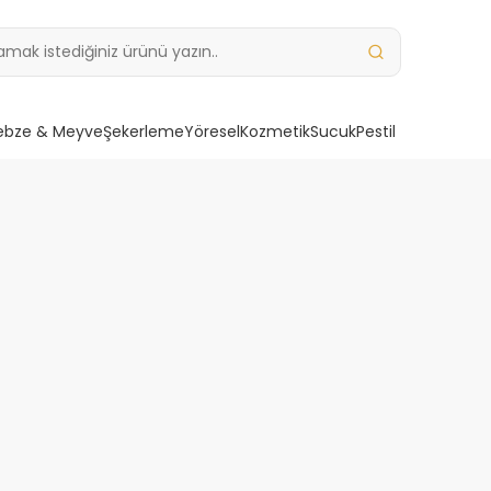
ebze & Meyve
Şekerleme
Yöresel
Kozmetik
Sucuk
Pestil