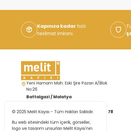
Kapınıza kadar
hızlı
Tü
teslimat imkanı.
ş
Yeni Hamam Mah. Eski Şire Pazarı A/Blok
No:26
Battalgazi / Malatya
info@melitkayisi.com
© 2025 Melit Kayısı - Tüm Hakları Saklıdır.
(422) 323 02 86
(532) 334 44 78
Bu web sitesindeki tüm içerik, görseller,
logo ve tasarım unsurları Melit Kayısı'nın