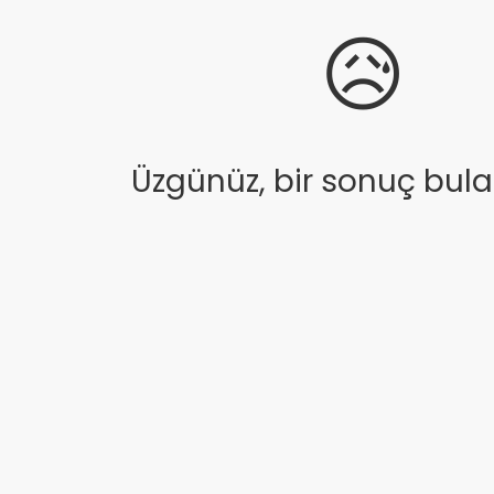
😥
Üzgünüz, bir sonuç bul