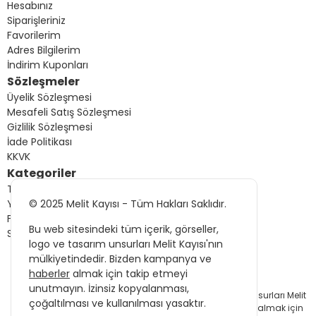
Hesabınız
Siparişleriniz
Favorilerim
Adres Bilgilerim
İndirim Kuponları
Sözleşmeler
Üyelik Sözleşmesi
Mesafeli Satış Sözleşmesi
Gizlilik Sözleşmesi
İade Politikası
KKVK
Kategoriler
Tüm Ürünler
Yeni Gelenler
© 2025 Melit Kayısı - Tüm Hakları Saklıdır.
Fırsat Ürünleri
Bu web sitesindeki tüm içerik, görseller,
Sizin İçin Seçtiklerimiz
logo ve tasarım unsurları Melit Kayısı'nın
mülkiyetindedir. Bizden kampanya ve
haberler
almak için takip etmeyi
© 2025 Melit Kayısı - Tüm Hakları Saklıdır.
unutmayın. İzinsiz kopyalanması,
Bu web sitesindeki tüm içerik, görseller, logo ve tasarım unsurları Melit
çoğaltılması ve kullanılması yasaktır.
Kayısı'nın mülkiyetindedir. Bizden kampanya ve
haberler
almak için