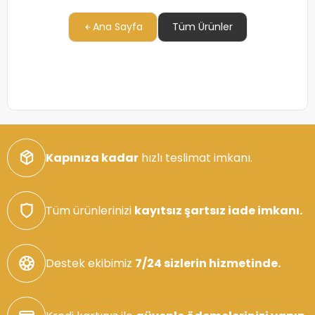
Ana Sayfa
Tüm Ürünler
Kapınıza kadar
hızlı teslimat imkanı.
Tüm ürünlerinizi
kayıtsız şartsız iade imkanı.
Destek ekibimiz
7/24 sizlerin hizmetinde.