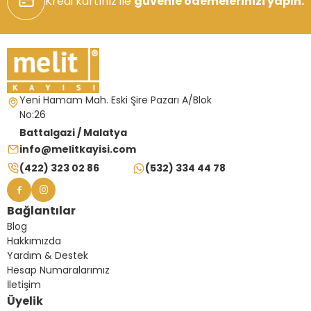
Kredi kartınız ile
güvenle ödemelerinizi yapın.
Yeni Hamam Mah. Eski Şire Pazarı A/Blok
No:26
Battalgazi / Malatya
info@melitkayisi.com
(422) 323 02 86
(532) 334 44 78
Bağlantılar
Blog
Hakkımızda
Yardım & Destek
Hesap Numaralarımız
İletişim
Üyelik