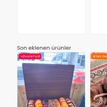
Son eklenen ürünler
Efsane Fiyat
Yeni Se