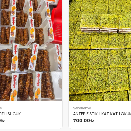
e
Şekerleme
İZLİ SUCUK
ANTEP FISTIKLI KAT KAT LOKU
0₺
700.00₺