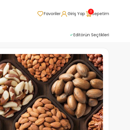
0
Favoriler
Giriş Yap
Sepetim
Editörün Seçtikleri
Doğal 
Mev
meyv
kuru