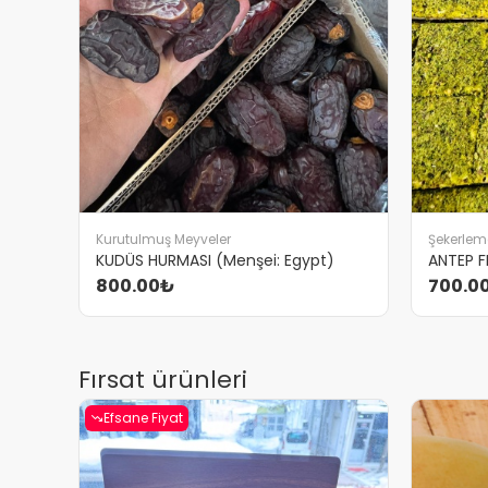
Kurutulmuş Meyveler
Şekerlem
KUDÜS HURMASI (Menşei: Egypt)
ANTEP F
800.00₺
700.0
Fırsat ürünleri
Efsane Fiyat