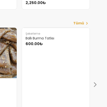
2,250.00₺
Tümü
Şeker
Meyv
450