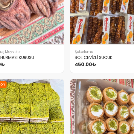
uş Meyveler
Şekerleme
 HURMASI KURUSU
BOL CEVİZLİ SUCUK
0₺
450.00₺
zon