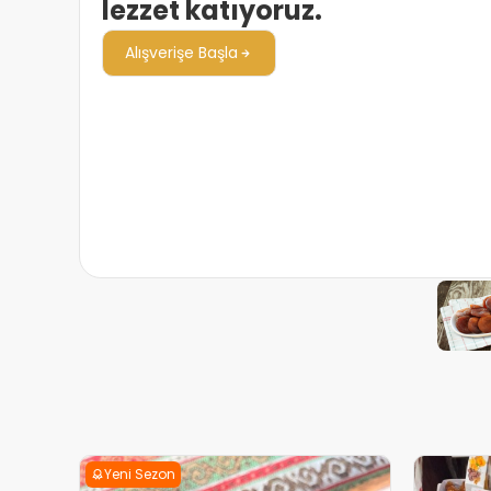
lezzet katıyoruz.
Alışverişe Başla
Yeni Sezon