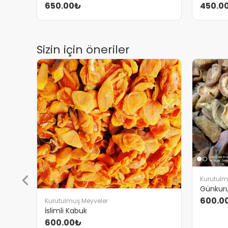
650.00₺
450.0
Sizin için öneriler
Kurutulm
Günkur
600.0
Kurutulmuş Meyveler
İslimli Kabuk
600.00₺