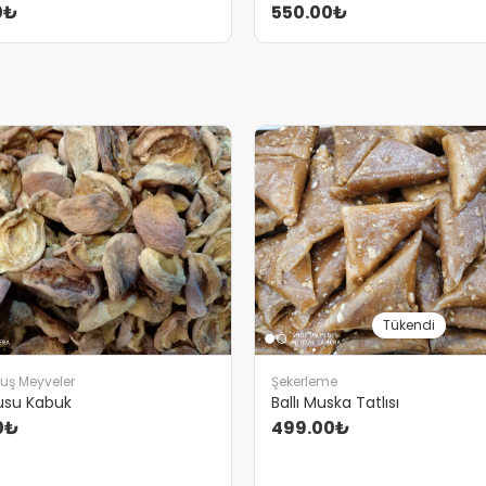
0₺
550.00₺
Tükendi
uş Meyveler
Şekerleme
usu Kabuk
Ballı Muska Tatlısı
0₺
499.00₺