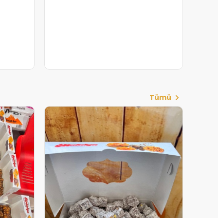
Şekerleme
Ballı Burma Tatlısı
600.00₺
Tümü