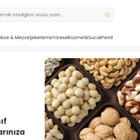
ebze & Meyve
Şekerleme
Yöresel
Kozmetik
Sucuk
Pestil
ıf
arınıza