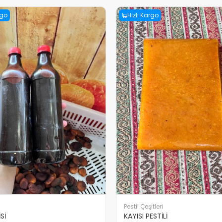
rgo
Hızlı Kargo
Pestil Çeşitleri
Sİ
KAYISI PESTİLİ