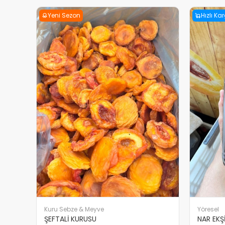
Yeni Sezon
Hızlı Ka
Kuru Sebze & Meyve
Yöresel
ŞEFTALİ KURUSU
NAR EKŞİ