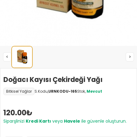
Doğacı Kayısı Çekirdeği Yağı
Bitkisel Yağlar
S.Kodu,
URNKODU-165
Stok,
Mevcut
120.00₺
Siparşlinizi
Kredi Kartı
veya
Havele
ile güvenle oluşturun.