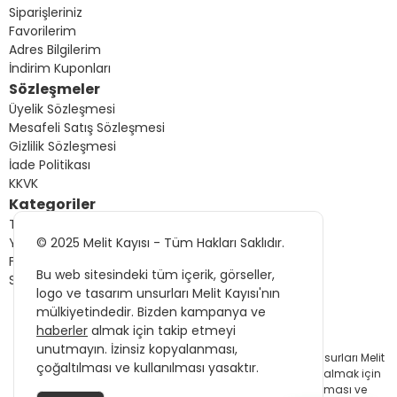
Siparişleriniz
Favorilerim
Adres Bilgilerim
İndirim Kuponları
Sözleşmeler
Üyelik Sözleşmesi
Mesafeli Satış Sözleşmesi
Gizlilik Sözleşmesi
İade Politikası
KKVK
Kategoriler
Tüm Ürünler
© 2025 Melit Kayısı - Tüm Hakları Saklıdır.
Yeni Gelenler
Fırsat Ürünleri
Bu web sitesindeki tüm içerik, görseller,
Sizin İçin Seçtiklerimiz
logo ve tasarım unsurları Melit Kayısı'nın
mülkiyetindedir. Bizden kampanya ve
haberler
almak için takip etmeyi
© 2025 Melit Kayısı - Tüm Hakları Saklıdır.
unutmayın. İzinsiz kopyalanması,
Bu web sitesindeki tüm içerik, görseller, logo ve tasarım unsurları Melit
çoğaltılması ve kullanılması yasaktır.
Kayısı'nın mülkiyetindedir. Bizden kampanya ve
haberler
almak için
takip etmeyi unutmayın. İzinsiz kopyalanması, çoğaltılması ve