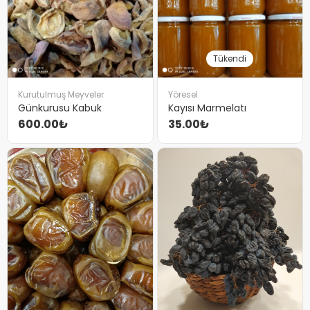
Tükendi
Kurutulmuş Meyveler
Yöresel
Günkurusu Kabuk
Kayısı Marmelatı
600.00₺
35.00₺