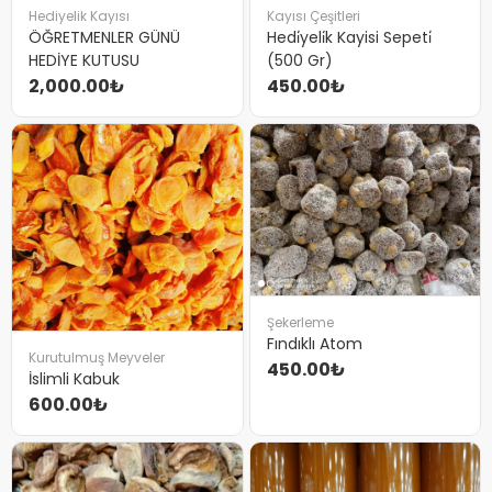
Hediyelik Kayısı
Kayısı Çeşitleri
ÖĞRETMENLER GÜNÜ
Hedi̇yeli̇k Kayisi Sepeti̇
HEDİYE KUTUSU
(500 Gr)
2,000.00₺
450.00₺
Şekerleme
Fındıklı Atom
Kurutulmuş Meyveler
450.00₺
İslimli Kabuk
600.00₺