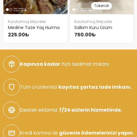
Tükendi
Kurutulmuş Meyveler
Kurutulmuş Meyveler
Medine Taze Yaş Hurma
Salkım Kuru Üzüm
225.00₺
750.00₺
Kapınıza kadar
hızlı teslimat imkanı.
Tüm ürünlerinizi
kayıtsız şartsız iade imkanı.
Destek ekibimiz
7/24 sizlerin hizmetinde.
Kredi kartınız ile
güvenle ödemelerinizi yapın.