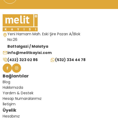
Yeni Hamam Mah. Eski Şire Pazarı A/Blok
No:26
Battalgazi / Malatya
info@melitkayisi.com
(422) 323 02 86
(532) 334 44 78
Bağlantılar
Blog
Hakkımızda
Yardım & Destek
Hesap Numaralarımız
İletişim
Üyelik
Hesabınız